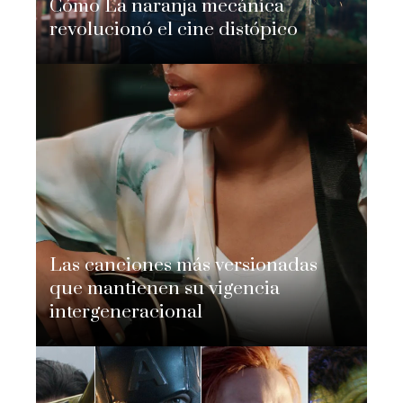
Cómo La naranja mecánica
revolucionó el cine distópico
Nicolás Adomo
Hace 5 días
Las canciones más versionadas
que mantienen su vigencia
intergeneracional
Nicolás Adomo
Hace 6 días