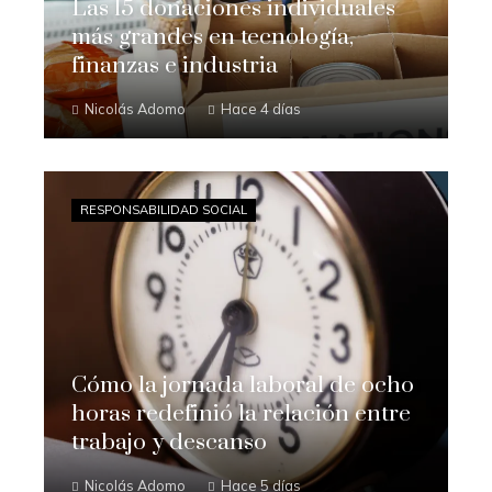
Las 15 donaciones individuales
más grandes en tecnología,
finanzas e industria
Nicolás Adomo
Hace 4 días
RESPONSABILIDAD SOCIAL
Cómo la jornada laboral de ocho
horas redefinió la relación entre
trabajo y descanso
Nicolás Adomo
Hace 5 días