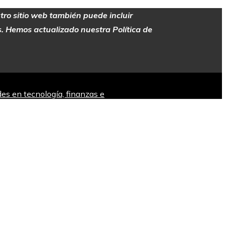
stro sitio web también puede incluir
es. Hemos actualizado nuestra Política de
es en tecnología, finanzas e
a ininterrumpida desde hace siglos en