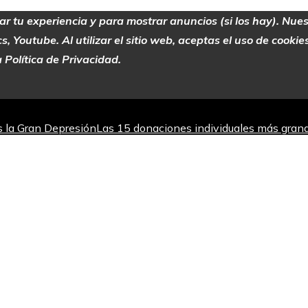
zar tu experiencia y para mostrar anuncios (si los hay). Nue
 Youtube. Al utilizar el sitio web, aceptas el uso de cooki
 Política de Privacidad.
as la Gran Depresión
Las 15 donaciones individuales más grand
jorar la absorción de hierro
Los teatros con actividad escénic
 del mercado bursátil