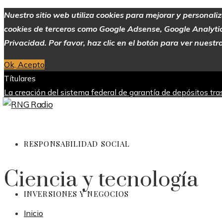
Nuestro sitio web utiliza cookies para mejorar y personali
cookies de terceros como Google Adsense, Google Analytics,
Privacidad. Por favor, haz clic en el botón para ver nuestra
Ok, Acepto
Títulares
La creación del sistema federal de garantía de depósitos tr
industria
Alimentos con alto contenido de vitamina C para me
Europa
Evolución de las empresas más valiosas en la historia
viernes, agosto 7
RESPONSABILIDAD SOCIAL
Ciencia y tecnología
INVERSIONES Y NEGOCIOS
Inicio