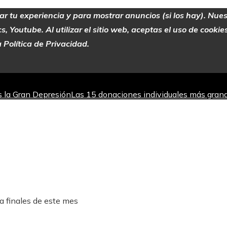
zar tu experiencia y para mostrar anuncios (si los hay). Nue
 Youtube. Al utilizar el sitio web, aceptas el uso de cooki
 Política de Privacidad.
as la Gran Depresión
Las 15 donaciones individuales más grand
jorar la absorción de hierro
Los teatros con actividad escénic
 del mercado bursátil
a finales de este mes