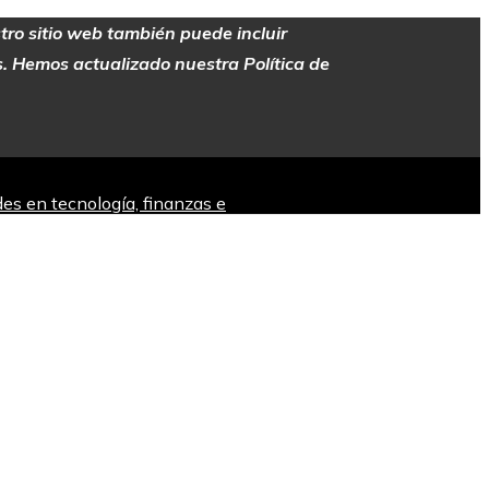
stro sitio web también puede incluir
es. Hemos actualizado nuestra Política de
es en tecnología, finanzas e
a ininterrumpida desde hace siglos en