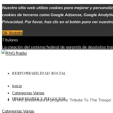
Nuestro sitio web utiliza cookies para mejorar y personali
cookies de terceros como Google Adsense, Google Analytics,
Privacidad. Por favor, haz clic en el botón para ver nuestra
Ok, Acepto
Títulares
La creación del sistema federal de garantía de depósitos tr
industria
Alimentos con alto contenido de vitamina C para me
Europa
Evolución de las empresas más valiosas en la historia
jueves, agosto 6
RESPONSABILIDAD SOCIAL
Inicio
Categorias Varias
INVERSIONES Y NEGOCIOS
WWE presentará el programa ‘Tribute To The Troops’ 
Categorias Varias