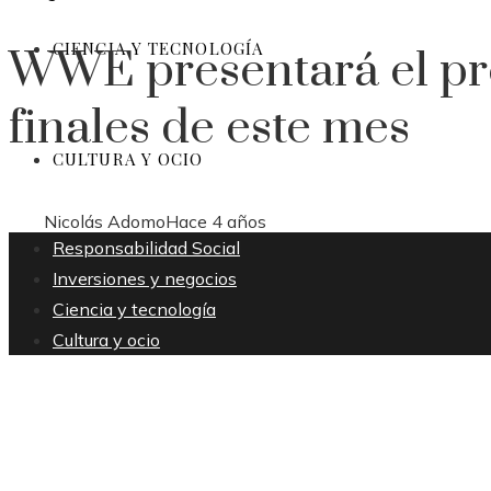
CIENCIA Y TECNOLOGÍA
WWE presentará el pro
finales de este mes
CULTURA Y OCIO
Nicolás Adomo
Hace 4 años
Responsabilidad Social
Inversiones y negocios
Ciencia y tecnología
Cultura y ocio