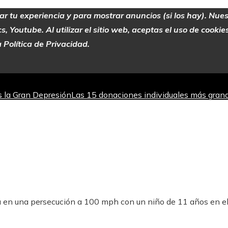
zar tu experiencia y para mostrar anuncios (si los hay). Nue
 Youtube. Al utilizar el sitio web, aceptas el uso de cooki
 Política de Privacidad.
as la Gran Depresión
Las 15 donaciones individuales más grand
jorar la absorción de hierro
Los teatros con actividad escénic
 del mercado bursátil
 en una persecución a 100 mph con un niño de 11 años en el a