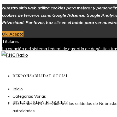
Nuestro sitio web utiliza cookies para mejorar y personali
cookies de terceros como Google Adsense, Google Analytics,
Privacidad. Por favor, haz clic en el botón para ver nuestra
Ok, Acepto
Títulares
La creación del sistema federal de garantía de depósitos tr
industria
Alimentos con alto contenido de vitamina C para me
Europa
Evolución de las empresas más valiosas en la historia
viernes, agosto 7
RESPONSABILIDAD SOCIAL
Inicio
Categorias Varias
INVERSIONES Y NEGOCIOS
Una niña de 13 años lidera a los soldados de Nebraska
autoridades