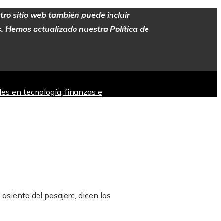
stro sitio web también puede incluir
es. Hemos actualizado nuestra Política de
es en tecnología, finanzas e
a ininterrumpida desde hace siglos en
siento del pasajero, dicen las