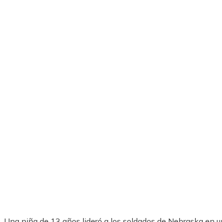
Una niña de 13 años lideró a los soldados de Nebraska en u