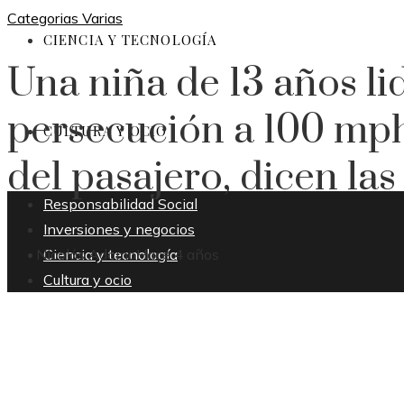
Categorias Varias
CIENCIA Y TECNOLOGÍA
Una niña de 13 años li
persecución a 100 mph 
CULTURA Y OCIO
del pasajero, dicen la
Responsabilidad Social
Inversiones y negocios
Ciencia y tecnología
Nicolás Adomo
Hace 4 años
Cultura y ocio