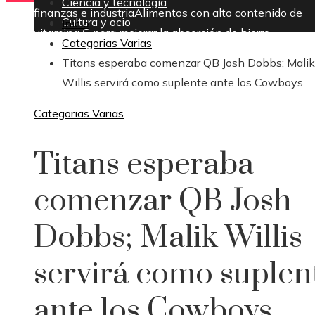
Ciencia y tecnología
finanzas e industria
Alimentos con alto contenido de
Cultura y ocio
Inicio
vitamina C para mejorar la absorción de hierro
Categorias Varias
domingo, agosto 9
Titans esperaba comenzar QB Josh Dobbs; Malik
Willis servirá como suplente ante los Cowboys
Categorias Varias
Titans esperaba
comenzar QB Josh
Dobbs; Malik Willis
servirá como suplen
ante los Cowboys