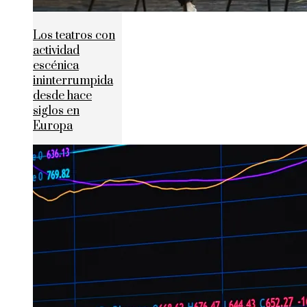
Los teatros con
actividad
escénica
ininterrumpida
desde hace
siglos en
Europa