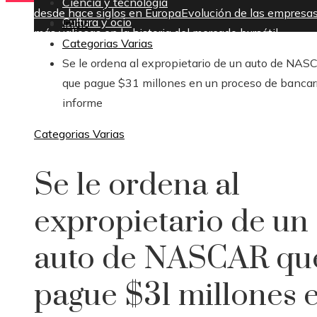
Ciencia y tecnología
desde hace siglos en Europa
Evolución de las empresa
Cultura y ocio
Inicio
más valiosas en la historia del mercado bursátil
Categorias Varias
viernes, agosto 7
Se le ordena al expropietario de un auto de NA
que pague $31 millones en un proceso de bancar
informe
Categorias Varias
Se le ordena al
expropietario de un
auto de NASCAR qu
pague $31 millones 