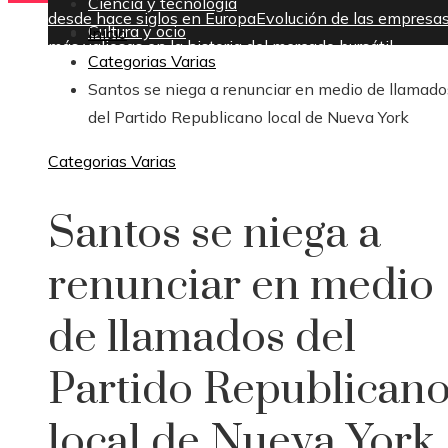
Ciencia y tecnología
desde hace siglos en Europa
Evolución de las empresa
Cultura y ocio
Inicio
más valiosas en la historia del mercado bursátil
Categorias Varias
sábado, agosto 8
Santos se niega a renunciar en medio de llamado
del Partido Republicano local de Nueva York
Categorias Varias
Santos se niega a
renunciar en medio
de llamados del
Partido Republican
local de Nueva York