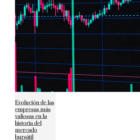
Evolución de las
empresas más
valiosas en la
historia del
mercado
bursátil