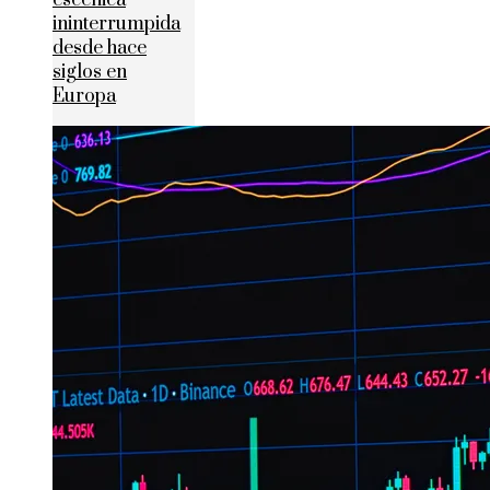
ininterrumpida
desde hace
siglos en
Europa