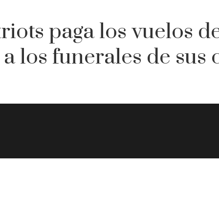
triots paga los vuelos d
r a los funerales de su