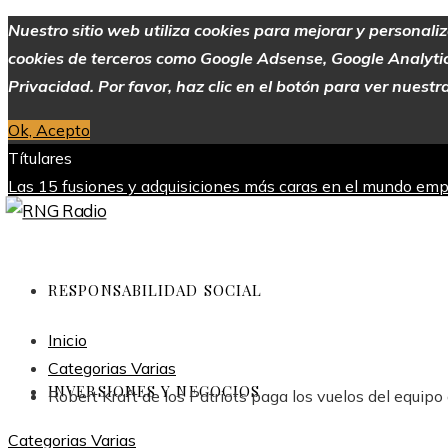
Nuestro sitio web utiliza cookies para mejorar y personali
cookies de terceros como Google Adsense, Google Analytics,
Privacidad. Por favor, haz clic en el botón para ver nuestra
Ok, Acepto
Títulares
Las 15 fusiones y adquisiciones más caras en el mundo emp
RSE: claves para el desarrollo sostenible en Chile
Las 15 don
vitamina C para mejorar la absorción de hierro
domingo, agosto 9
RESPONSABILIDAD SOCIAL
Inicio
Categorias Varias
INVERSIONES Y NEGOCIOS
Robert Kraft de los Patriots paga los vuelos del equipo
Categorias Varias