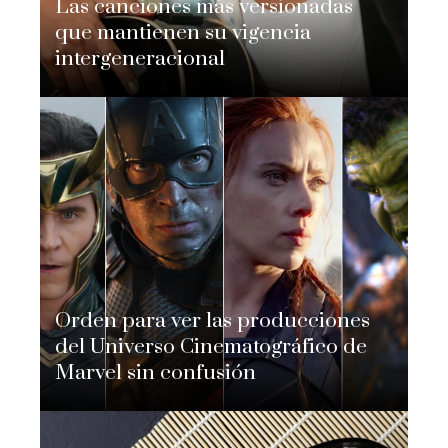
Las canciones más versionadas
que mantienen su vigencia
intergeneracional
Nicolás Adomo
Hace 4 días
Orden para ver las producciones
del Universo Cinematográfico de
Marvel sin confusión
Nicolás Adomo
Hace 2 semanas