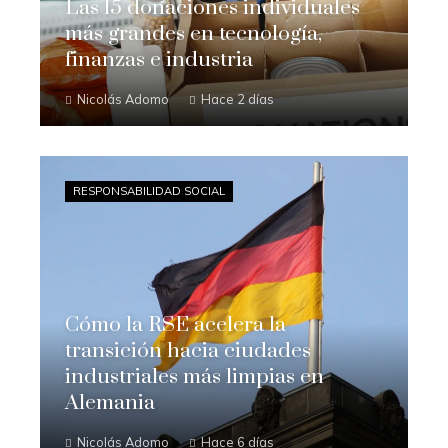
Las 15 donaciones individuales
más grandes en tecnología,
finanzas e industria
Nicolás Adomo
Hace 2 días
RESPONSABILIDAD SOCIAL
Cómo la RSE acelera la
transición hacia ciudades
industriales más limpias en
Alemania
Nicolás Adomo
Hace 6 días