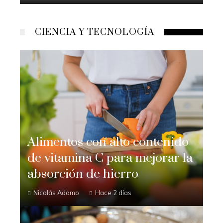
Nicolás Adomo
Hace 4 semanas
CIENCIA Y TECNOLOGÍA
Alimentos con alto contenido
de vitamina C para mejorar la
absorción de hierro
Nicolás Adomo
Hace 2 días