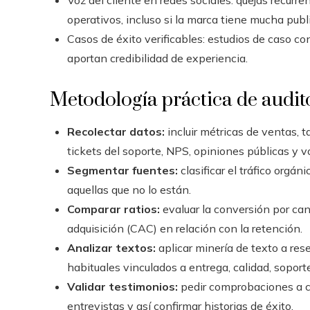
Voz del cliente en redes sociales: quejas recurr
operativos, incluso si la marca tiene mucha publi
Casos de éxito verificables: estudios de caso co
aportan credibilidad de experiencia.
Metodología práctica de audito
Recolectar datos:
incluir métricas de ventas, 
tickets del soporte, NPS, opiniones públicas y 
Segmentar fuentes:
clasificar el tráfico orgán
aquellas que no lo están.
Comparar ratios:
evaluar la conversión por cana
adquisición (CAC) en relación con la retención.
Analizar textos:
aplicar minería de texto a res
habituales vinculados a entrega, calidad, soporte
Validar testimonios:
pedir comprobaciones a cli
entrevistas y así confirmar historias de éxito.