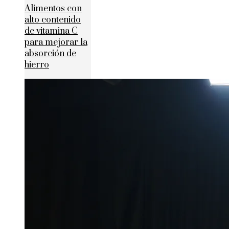
Alimentos con
alto contenido
de vitamina C
para mejorar la
absorción de
hierro