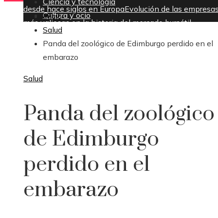
Ciencia y tecnología
desde hace siglos en Europa
Evolución de las empresa
Cultura y ocio
Inicio
más valiosas en la historia del mercado bursátil
Salud
jueves, agosto 6
Panda del zoológico de Edimburgo perdido en el
embarazo
Salud
Panda del zoológico
de Edimburgo
perdido en el
embarazo