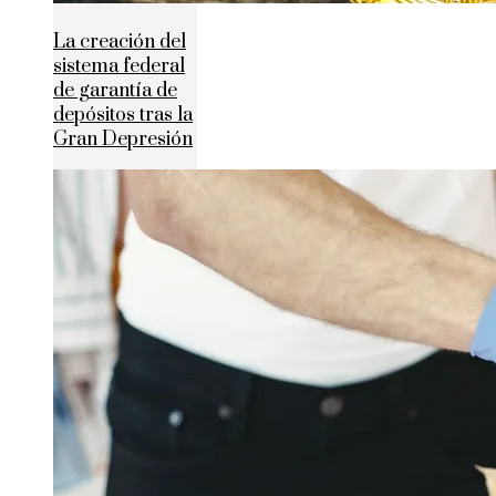
La creación del
sistema federal
de garantía de
depósitos tras la
Gran Depresión