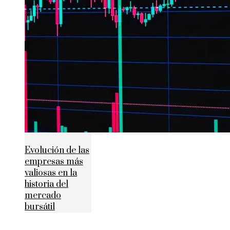
Evolución de las
empresas más
valiosas en la
historia del
mercado
bursátil
© 2020 Todos los derechos reservados.