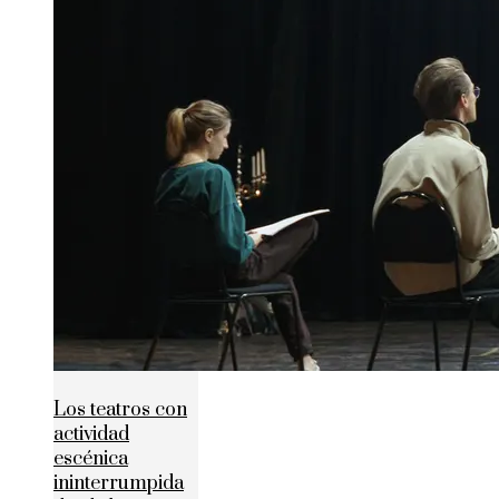
Los teatros con
actividad
escénica
ininterrumpida