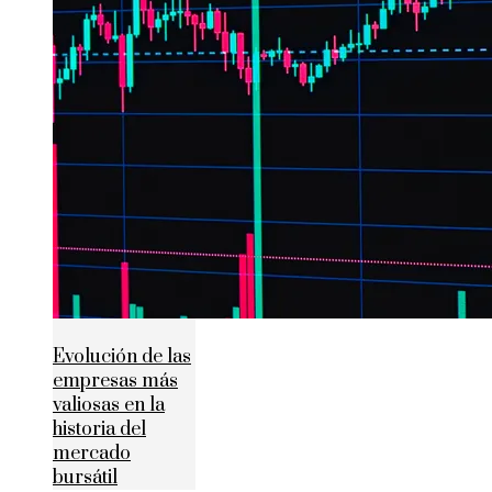
Evolución de las
empresas más
valiosas en la
historia del
mercado
bursátil