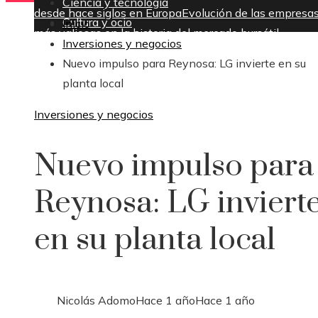
Ciencia y tecnología
desde hace siglos en Europa
Evolución de las empresa
Cultura y ocio
Inicio
más valiosas en la historia del mercado bursátil
Inversiones y negocios
jueves, agosto 6
Nuevo impulso para Reynosa: LG invierte en su
planta local
Inversiones y negocios
Nuevo impulso para
Reynosa: LG inviert
en su planta local
Nicolás Adomo
Hace 1 año
Hace 1 año