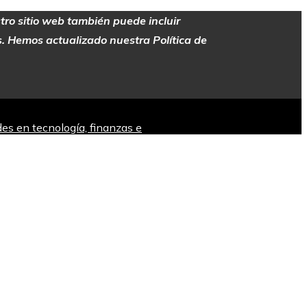
stro sitio web también puede incluir
es. Hemos actualizado nuestra Política de
es en tecnología, finanzas e
a ininterrumpida desde hace siglos en