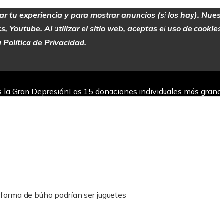
zar tu experiencia y para mostrar anuncios (si los hay). Nue
 Youtube. Al utilizar el sitio web, aceptas el uso de cooki
 Política de Privacidad.
as la Gran Depresión
Las 15 donaciones individuales más grand
jorar la absorción de hierro
Los teatros con actividad escénic
 del mercado bursátil
 forma de búho podrían ser juguetes