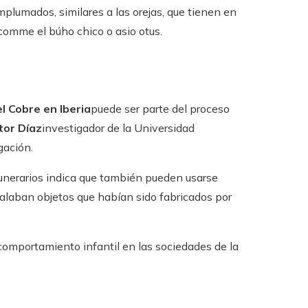
plumados, similares a las orejas, que tienen en
comme el búho chico o asio otus.
l Cobre en Iberia
puede ser parte del proceso
tor Díaz
investigador de la Universidad
gación.
nerarios indica que también pueden usarse
galaban objetos que habían sido fabricados por
comportamiento infantil en las sociedades de la