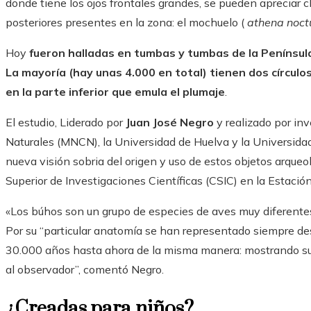
donde tiene los ojos frontales grandes, se pueden apreciar
posteriores presentes en la zona: el mochuelo (
athena noct
Hoy
fueron halladas en tumbas y tumbas de la Península
La mayoría (hay unas 4.000 en total) tienen dos círcul
en la parte inferior que emula el plumaje
.
El estudio, Liderado por
Juan José Negro
y realizado por in
Naturales (MNCN), la Universidad de Huelva y la Universid
nueva visión sobria del origen y uso de estos objetos arqueo
Superior de Investigaciones Científicas (CSIC) en la Estaci
«Los búhos son un grupo de especies de aves muy diferentes
Por su “particular anatomía se han representado siempre d
30.000 años hasta ahora de la misma manera: mostrando su p
al observador”, comentó Negro.
¿Creadas para niños?