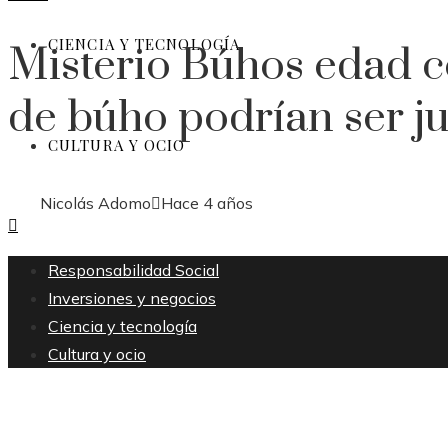
CIENCIA Y TECNOLOGÍA
Misterio Búhos edad co
de búho podrían ser j
CULTURA Y OCIO
Nicolás Adomo
Hace 4 años
Responsabilidad Social
Inversiones y negocios
Ciencia y tecnología
Cultura y ocio