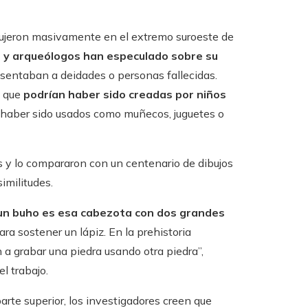
odujeron masivamente en el extremo suroeste de
os y arqueólogos han especulado sobre su
resentaban a deidades o personas fallecidas.
e que
podrían haber sido creadas por niños
haber sido usados ​​como muñecos, juguetes o
as y lo compararon con un centenario de dibujos
imilitudes.
 un buho es esa cabezota con dos grandes
ra sostener un lápiz. En la prehistoria
a grabar una piedra usando otra piedra”,
l trabajo.
arte superior, los investigadores creen que