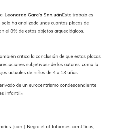
la,
Leonardo García Sanjuán
Este trabajo es
 solo ha analizado unas cuantas placas de
son el 8% de estos objetos arqueológicos.
ambién critica la conclusión de que estas placas
eciaciones subjetivas» de los autores, como la
ujos actuales de niños de 4 a 13 años.
 derivado de un eurocentrismo condescendiente
s infantil».
ños. Juan J. Negro et al. Informes científicos,