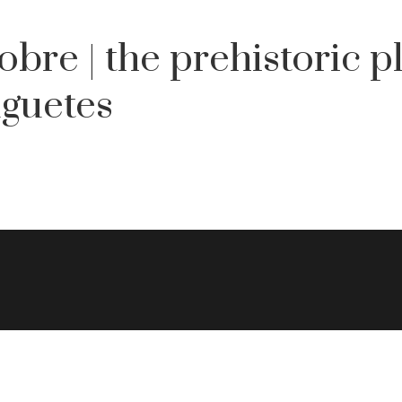
bre | the prehistoric 
uguetes