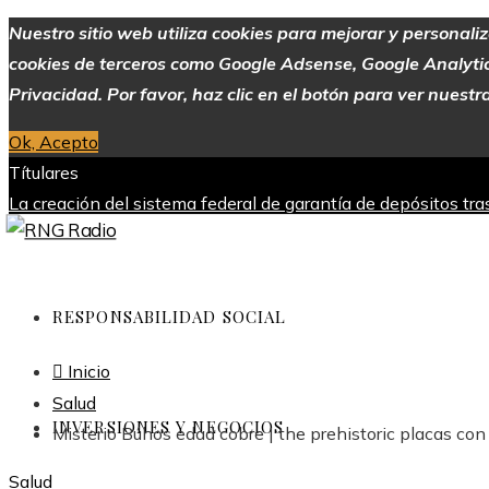
Nuestro sitio web utiliza cookies para mejorar y personali
cookies de terceros como Google Adsense, Google Analytics,
Privacidad. Por favor, haz clic en el botón para ver nuestra
Ok, Acepto
Títulares
La creación del sistema federal de garantía de depósitos tr
industria
Alimentos con alto contenido de vitamina C para me
Europa
Evolución de las empresas más valiosas en la historia
viernes, agosto 7
RESPONSABILIDAD SOCIAL
Inicio
Salud
INVERSIONES Y NEGOCIOS
Misterio Búhos edad cobre | the prehistoric placas con
Salud