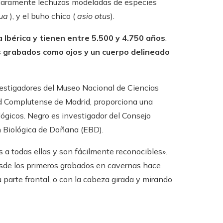
 claramente lechuzas modeladas de especies
ua
), y el buho chico (
asio otus
).
 Ibérica y tienen entre 5.500 y 4.750 años
.
os grabados como ojos y un cuerpo delineado
vestigadores del Museo Nacional de Ciencias
ad Complutense de Madrid, proporciona una
lógicos. Negro es investigador del Consejo
ón Biológica de Doñana (EBD).
 a todas ellas y son fácilmente reconocibles».
esde los primeros grabados en cavernas hace
arte frontal, o con la cabeza girada y mirando