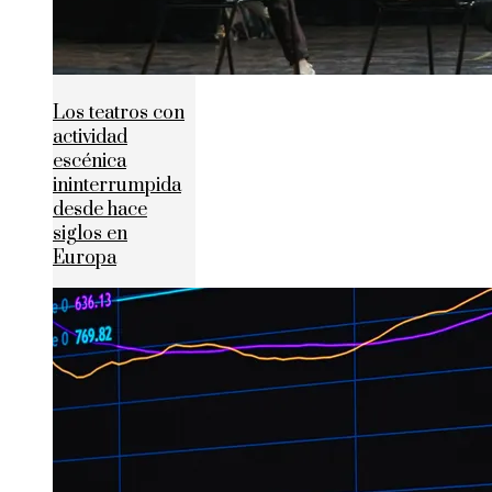
Los teatros con
actividad
escénica
ininterrumpida
desde hace
siglos en
Europa