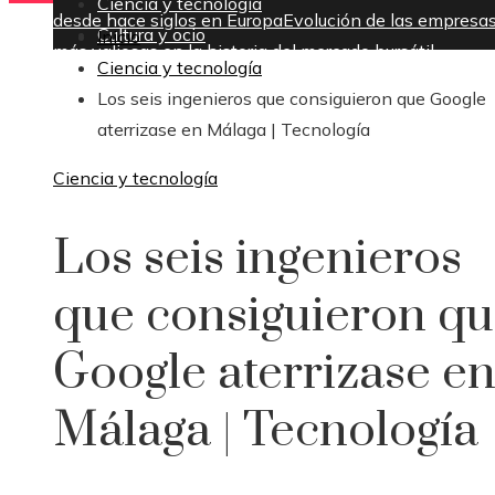
Ciencia y tecnología
desde hace siglos en Europa
Evolución de las empresa
Cultura y ocio
Inicio
más valiosas en la historia del mercado bursátil
Ciencia y tecnología
viernes, agosto 7
Los seis ingenieros que consiguieron que Google
aterrizase en Málaga | Tecnología
Ciencia y tecnología
Los seis ingenieros
que consiguieron q
Google aterrizase e
Málaga | Tecnología