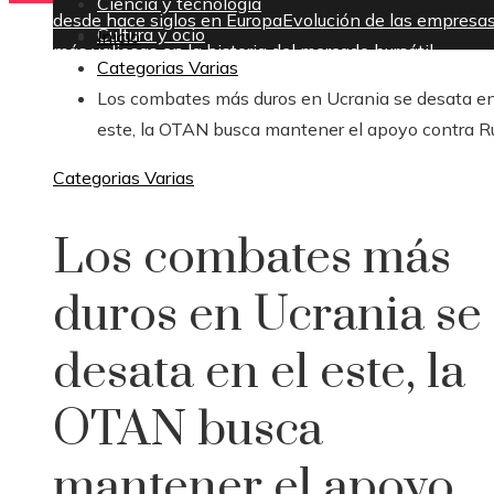
Ciencia y tecnología
desde hace siglos en Europa
Evolución de las empresa
Cultura y ocio
Inicio
más valiosas en la historia del mercado bursátil
Categorias Varias
viernes, agosto 7
Los combates más duros en Ucrania se desata en
este, la OTAN busca mantener el apoyo contra R
Categorias Varias
Los combates más
duros en Ucrania se
desata en el este, la
OTAN busca
mantener el apoyo