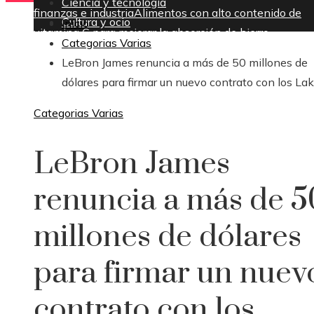
Ciencia y tecnología
finanzas e industria
Alimentos con alto contenido de
Cultura y ocio
Inicio
vitamina C para mejorar la absorción de hierro
Categorias Varias
domingo, agosto 9
LeBron James renuncia a más de 50 millones de
dólares para firmar un nuevo contrato con los Lak
Categorias Varias
LeBron James
renuncia a más de 5
millones de dólares
para firmar un nuev
contrato con los