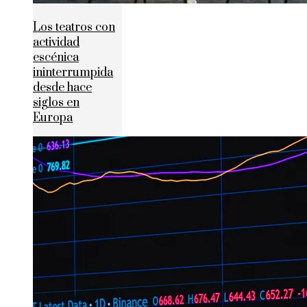
Los teatros con
actividad
escénica
ininterrumpida
desde hace
siglos en
Europa