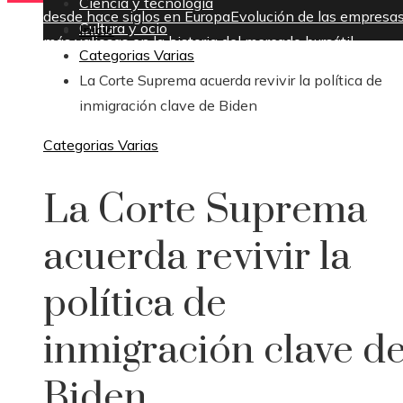
Ciencia y tecnología
desde hace siglos en Europa
Evolución de las empresa
Cultura y ocio
Inicio
más valiosas en la historia del mercado bursátil
Categorias Varias
jueves, agosto 6
La Corte Suprema acuerda revivir la política de
inmigración clave de Biden
Categorias Varias
La Corte Suprema
acuerda revivir la
política de
inmigración clave d
Biden