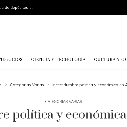
La creación del sistema federal de garantía de depósitos tras la Gran Depresión
 NEGOCIOS
CIENCIA Y TECNOLOGÍA
CULTURA Y O
o
Categorias Varias
Incertidumbre política y económica en
CATEGORIAS VARIAS
e política y económic