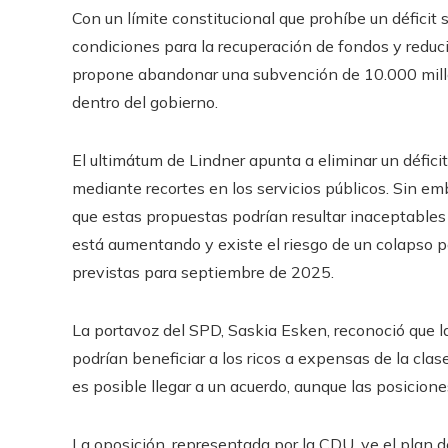
Con un límite constitucional que prohíbe un déficit s
condiciones para la recuperación de fondos y reducir 
propone abandonar una subvención de 10.000 millo
dentro del gobierno.
El ultimátum de Lindner apunta a eliminar un déficit 
mediante recortes en los servicios públicos. Sin e
que estas propuestas podrían resultar inaceptables 
está aumentando y existe el riesgo de un colapso p
previstas para septiembre de 2025.
La portavoz del SPD, Saskia Esken, reconoció que l
podrían beneficiar a los ricos a expensas de la cla
es posible llegar a un acuerdo, aunque las posicion
La oposición, representada por la CDU, ve el plan 