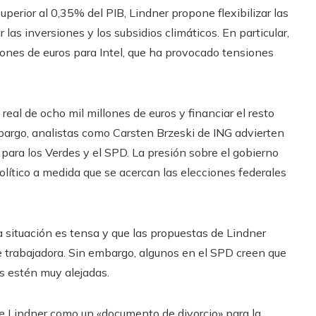
uperior al 0,35% del PIB, Lindner propone flexibilizar las
las inversiones y los subsidios climáticos. En particular,
nes de euros para Intel, que ha provocado tensiones
real de ocho mil millones de euros y financiar el resto
mbargo, analistas como Carsten Brzeski de ING advierten
para los Verdes y el SPD. La presión sobre el gobierno
olítico a medida que se acercan las elecciones federales
a situación es tensa y que las propuestas de Lindner
se trabajadora. Sin embargo, algunos en el SPD creen que
es estén muy alejadas.
de Lindner como un «documento de divorcio» para la