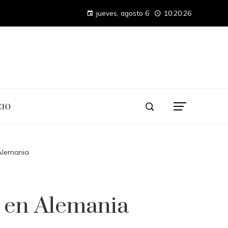
Las 15 donaciones individuales más grandes en tecnología, finanzas e industria
jueves, agosto 6
10:20:27
Alimentos con alto contenido de vitamina C para mejorar la absorción de hierro
CIO
 Alemania
a en Alemania