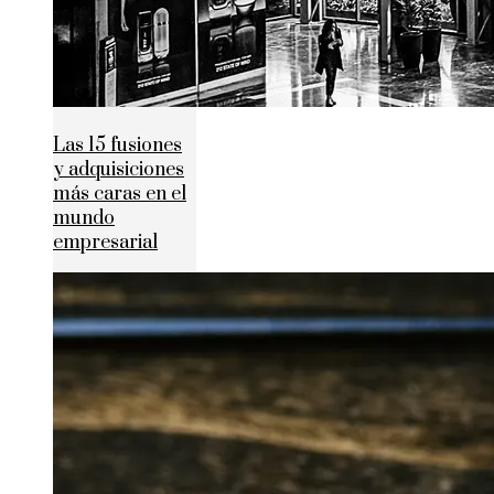
Las 15 fusiones
y adquisiciones
más caras en el
mundo
empresarial