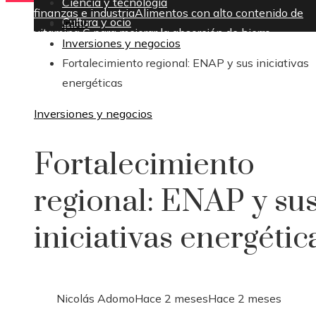
Ciencia y tecnología
finanzas e industria
Alimentos con alto contenido de
Cultura y ocio
Inicio
vitamina C para mejorar la absorción de hierro
Inversiones y negocios
sábado, agosto 8
Fortalecimiento regional: ENAP y sus iniciativas
energéticas
Inversiones y negocios
Fortalecimiento
regional: ENAP y su
iniciativas energétic
Nicolás Adomo
Hace 2 meses
Hace 2 meses