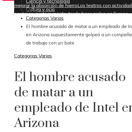
Ciencia y tecnología
mejorar la absorción de hierro
Los teatros con actividad
Cultura y ocio
Inicio
escénica ininterrumpida desde hace siglos en Europa
Categorias Varias
sábado, agosto 8
El hombre acusado de matar a un empleado de In
en Arizona supuestamente golpeó a un compañe
de trabajo con un bate
Categorias Varias
El hombre acusado
de matar a un
empleado de Intel e
Arizona