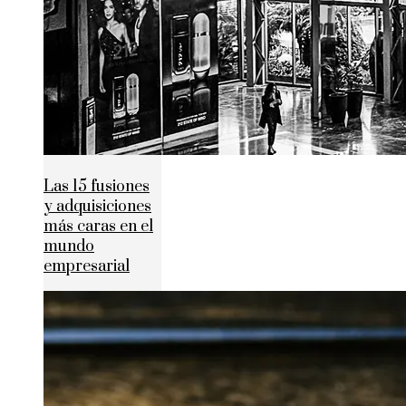
Las 15 fusiones
y adquisiciones
más caras en el
mundo
empresarial