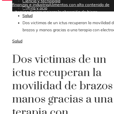
Ciencia y tecnología
finanzas e industria
Alimentos con alto contenido de
Cultura y ocio
Inicio
vitamina C para mejorar la absorción de hierro
Salud
sábado, agosto 8
Dos victimas de un ictus recuperan la movilidad 
brazos y manos gracias a una terapia con electr
Salud
Dos victimas de un
ictus recuperan la
movilidad de brazos
manos gracias a una
terapia con