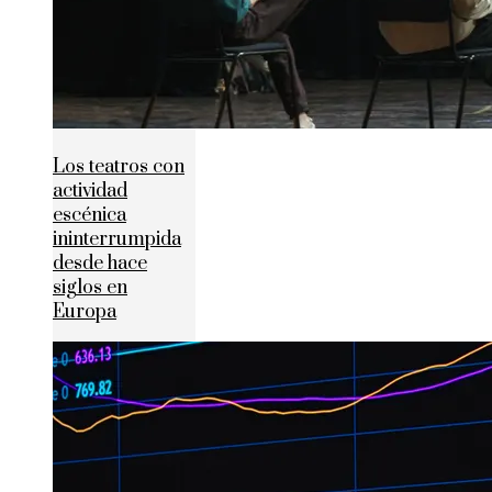
Los teatros con
actividad
escénica
ininterrumpida
desde hace
siglos en
Europa