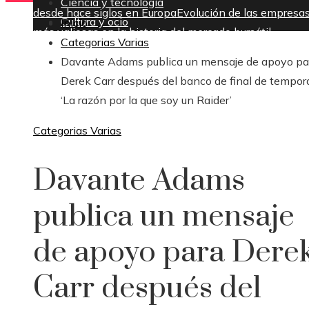
Ciencia y tecnología
desde hace siglos en Europa
Evolución de las empresa
Cultura y ocio
Inicio
más valiosas en la historia del mercado bursátil
Categorias Varias
sábado, agosto 8
Davante Adams publica un mensaje de apoyo pa
Derek Carr después del banco de final de tempor
‘La razón por la que soy un Raider’
Categorias Varias
Davante Adams
publica un mensaje
de apoyo para Dere
Carr después del