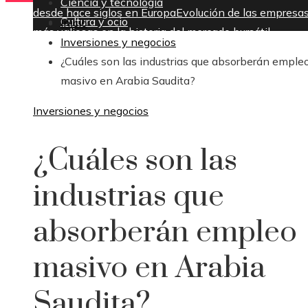
Ciencia y tecnología
desde hace siglos en Europa
Evolución de las empresa
Cultura y ocio
Inicio
más valiosas en la historia del mercado bursátil
Inversiones y negocios
viernes, agosto 7
¿Cuáles son las industrias que absorberán emple
masivo en Arabia Saudita?
Inversiones y negocios
¿Cuáles son las
industrias que
absorberán empleo
masivo en Arabia
Saudita?