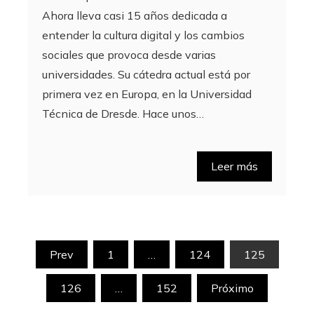
Ahora lleva casi 15 años dedicada a
entender la cultura digital y los cambios
sociales que provoca desde varias
universidades. Su cátedra actual está por
primera vez en Europa, en la Universidad
Técnica de Dresde. Hace unos…
Leer más
Paginación
Prev
1
…
124
125
de
126
…
152
Próximo