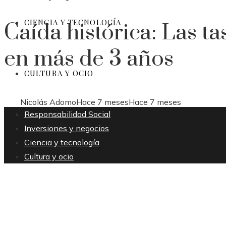
CIENCIA Y TECNOLOGÍA
Caída histórica: Las t
en más de 3 años
CULTURA Y OCIO
Nicolás Adomo
Hace 7 meses
Hace 7 meses
Responsabilidad Social
Inversiones y negocios
Ciencia y tecnología
Cultura y ocio