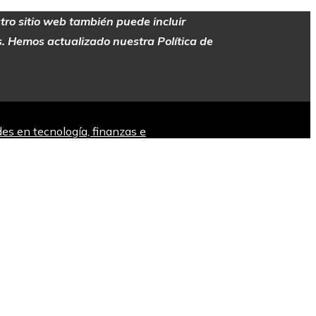
stro sitio web también puede incluir
es. Hemos actualizado nuestra Política de
es en tecnología, finanzas e
a ininterrumpida desde hace siglos en