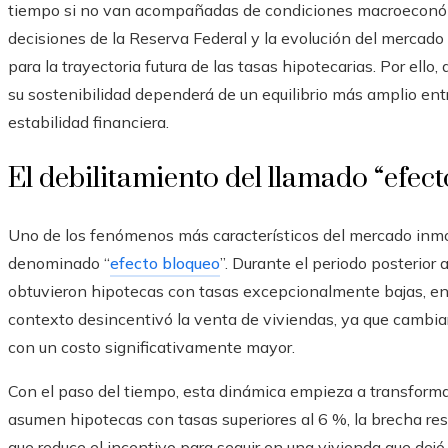
tiempo si no van acompañadas de condiciones macroeconómic
decisiones de la Reserva Federal y la evolución del mercad
para la trayectoria futura de las tasas hipotecarias. Por ello
su sostenibilidad dependerá de un equilibrio más amplio ent
estabilidad financiera.
El debilitamiento del llamado “efec
Uno de los fenómenos más característicos del mercado inmobi
denominado “
efecto bloqueo
”. Durante el periodo posterior
obtuvieron hipotecas con tasas excepcionalmente bajas, en 
contexto desincentivó la venta de viviendas, ya que cambi
con un costo significativamente mayor.
Con el paso del tiempo, esta dinámica empieza a transforma
asumen hipotecas con tasas superiores al 6 %, la brecha res
que reduce el incentivo para seguir en una vivienda que dejó