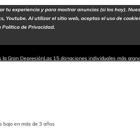
zar tu experiencia y para mostrar anuncios (si los hay). Nue
 Youtube. Al utilizar el sitio web, aceptas el uso de cooki
 Política de Privacidad.
as la Gran Depresión
Las 15 donaciones individuales más grand
jorar la absorción de hierro
Los teatros con actividad escénic
 del mercado bursátil
ás bajo en más de 3 años