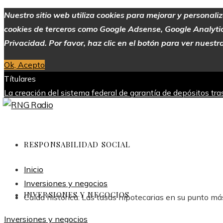
Nuestro sitio web utiliza cookies para mejorar y personali
cookies de terceros como Google Adsense, Google Analytics,
Privacidad. Por favor, haz clic en el botón para ver nuestra
Ok, Acepto
Títulares
La creación del sistema federal de garantía de depósitos tr
industria
Alimentos con alto contenido de vitamina C para me
Europa
Evolución de las empresas más valiosas en la historia
viernes, agosto 7
RESPONSABILIDAD SOCIAL
Inicio
Inversiones y negocios
INVERSIONES Y NEGOCIOS
Caída histórica: Las tasas hipotecarias en su punto m
Inversiones y negocios