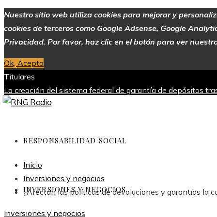
Nuestro sitio web utiliza cookies para mejorar y personali
cookies de terceros como Google Adsense, Google Analytics,
Privacidad. Por favor, haz clic en el botón para ver nuestra
Ok, Acepto
Títulares
La creación del sistema federal de garantía de depósitos tr
industria
Alimentos con alto contenido de vitamina C para me
Europa
Evolución de las empresas más valiosas en la historia
viernes, agosto 7
RESPONSABILIDAD SOCIAL
Inicio
Inversiones y negocios
INVERSIONES Y NEGOCIOS
¿Afectan las políticas de devoluciones y garantías la 
Inversiones y negocios