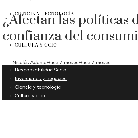
CIENCIA Y TECNOLOGÍA
¿Afectan las políticas 
confianza del consum
CULTURA Y OCIO
Nicolás Adomo
Hace 7 meses
Hace 7 meses
Responsabilidad Social
Inversiones y negocios
Ciencia y tecnología
Cultura y ocio