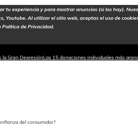
zar tu experiencia y para mostrar anuncios (si los hay). Nue
 Youtube. Al utilizar el sitio web, aceptas el uso de cooki
 Política de Privacidad.
as la Gran Depresión
Las 15 donaciones individuales más grand
jorar la absorción de hierro
Los teatros con actividad escénic
 del mercado bursátil
confianza del consumidor?