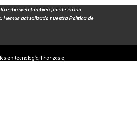
stro sitio web también puede incluir
es. Hemos actualizado nuestra Política de
es en tecnología, finanzas e
a ininterrumpida desde hace siglos en